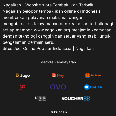
Nagaikan - Website slots Tembak Ikan Terbaik
Nagaikan pelopor tembak ikan online di Indonesia
memberikan pelayanan maksimal dengan
mengutamakan kenyamanan dan keamanan terbaik bagi
setiap member. www.nagaikan.org menjamin keamanan
dengan teknologi canggih dan server yang stabil untuk
pengalaman bermain seru.
Situs Judi Online Populer Indonesia | NagaIkan
Metode Pembayaran
Dukungan