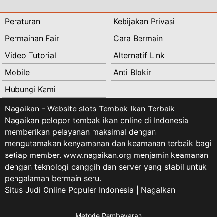
Peraturan
Kebijakan Privasi
Permainan Fair
Cara Bermain
Video Tutorial
Alternatif Link
Mobile
Anti Blokir
Hubungi Kami
Nagaikan - Website slots Tembak Ikan Terbaik
Nagaikan pelopor tembak ikan online di Indonesia
memberikan pelayanan maksimal dengan
mengutamakan kenyamanan dan keamanan terbaik bagi
setiap member. www.nagaikan.org menjamin keamanan
dengan teknologi canggih dan server yang stabil untuk
pengalaman bermain seru.
Situs Judi Online Populer Indonesia | NagaIkan
Metode Pembayaran